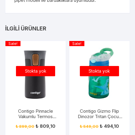
pipet modeli ile bardaklıklara uyumludur.
İLGILI ÜRÜNLER
Sale!
Sale!
Stokta yok
Stokta yok
Contigo Pinnacle
Contigo Gizmo Flip
Vakumlu Termos
Dinozor Tritan Çocuk
Matara Tek El Bas İç
Suluğu 420ML Yeşil
₺
809,10
₺
494,10
₺
899,00
₺
549,00
300ml