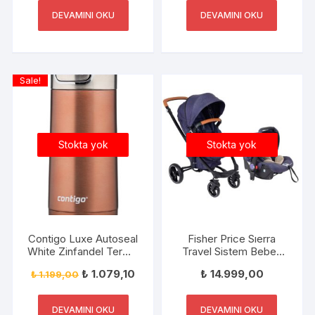
DEVAMINI OKU
DEVAMINI OKU
Sale!
Stokta yok
Stokta yok
Contigo Luxe Autoseal
Fisher Price Sıerra
White Zinfandel Termal
Travel Sistem Bebek
Mug
Arabası+Puset FP-
₺
1.079,10
₺
14.999,00
₺
1.199,00
BST020 V-3 LACİVERT
DEVAMINI OKU
DEVAMINI OKU