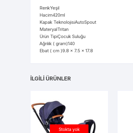
RenkYeşil
Hacim420ml
Kapak TeknolojisiAutoSpout
MateryalTritan
Ürün TipiÇocuk Suluğu
Ağrılık ( gram)140
Ebat ( cm )9.8 x 7.5 x 17.8
İLGILI ÜRÜNLER
Stokta yok