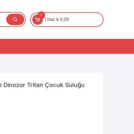
0
Total:
₺
0,00
p Dinozor Tritan Çocuk Suluğu