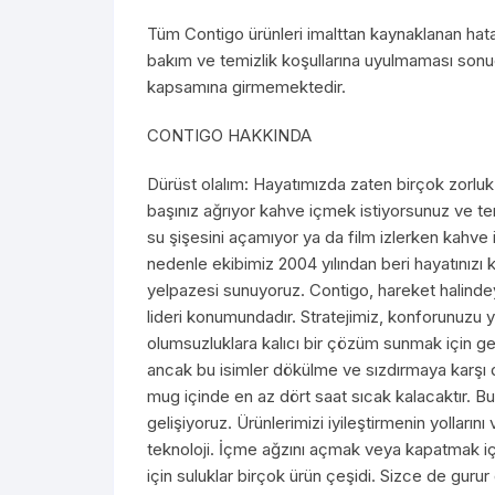
Tüm Contigo ürünleri imalttan kaynaklanan hata
bakım ve temizlik koşullarına uyulmaması sonuc
kapsamına girmemektedir.
CONTIGO HAKKINDA
Dürüst olalım: Hayatımızda zaten birçok zorluk v
başınız ağrıyor kahve içmek istiyorsunuz ve t
su şişesini açamıyor ya da film izlerken kahve
nedenle ekibimiz 2004 yılından beri hayatınızı k
yelpazesi sunuyoruz. Contigo, hareket halindeyke
lideri konumundadır. Stratejimiz, konforunuzu y
olumsuzluklara kalıcı bir çözüm sunmak için ge
ancak bu isimler dökülme ve sızdırmaya karşı day
mug içinde en az dört saat sıcak kalacaktır. Bu
gelişiyoruz. Ürünlerimizi iyileştirmenin yolları
teknoloji. İçme ağzını açmak veya kapatmak içi
için suluklar birçok ürün çeşidi. Sizce de guru