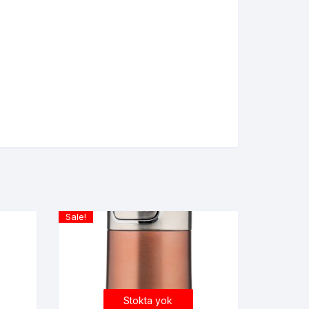
Sale!
Stokta yok