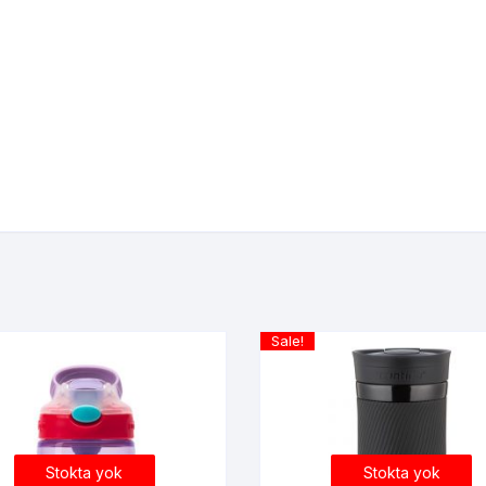
Sale!
Stokta yok
Stokta yok