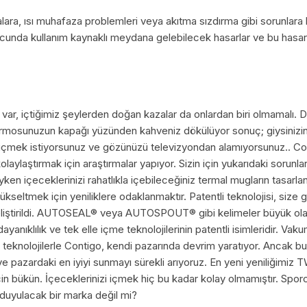
lara, ısı muhafaza problemleri veya akıtma sızdırma gibi sorunlara
unda kullanım kaynaklı meydana gelebilecek hasarlar ve bu hasarla
ar, içtiğimiz şeylerden doğan kazalar da onlardan biri olmamalı. Dök
ermosunuzun kapağı yüzünden kahveniz dökülüyor sonuç; giysinizin
 içmek istiyorsunuz ve gözünüzü televizyondan alamıyorsunuz.. Cont
olaylaştırmak için araştırmalar yapıyor. Sizin için yukarıdaki sorun
n içeceklerinizi rahatlıkla içebileceğiniz termal mugların tasarlanı
ükseltmek için yeniliklere odaklanmaktır. Patentli teknolojisi, size
liştirildi. AUTOSEAL® veya AUTOSPOUT® gibi kelimeler büyük olasıl
anıklılık ve tek elle içme teknolojilerinin patentli isimleridir. Vak
 teknolojilerle Contigo, kendi pazarında devrim yaratıyor. Ancak bu
nı ve pazardaki en iyiyi sunmayı sürekli arıyoruz. En yeni yeniliğimi
n bükün. İçeceklerinizi içmek hiç bu kadar kolay olmamıştır. Spor
r duyulacak bir marka değil mi?