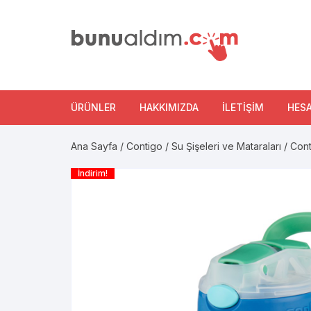
Skip
to
content
ÜRÜNLER
HAKKIMIZDA
İLETIŞIM
HES
Contigo
Ana Sayfa
/
Contigo
/
Su Şişeleri ve Mataraları
/ Cont
İndirim!
Wooderful Life