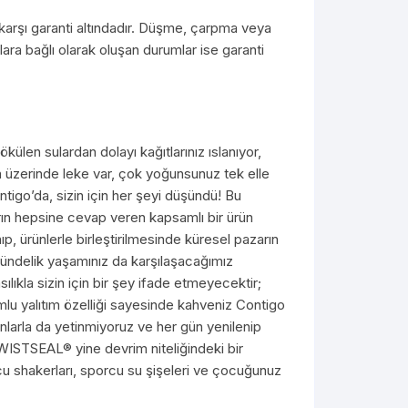
 karşı garanti altındadır. Düşme, çarpma veya
ra bağlı olarak oluşan durumlar ise garanti
ülen sulardan dolayı kağıtlarınız ıslanıyor,
 üzerinde leke var, çok yoğunsunuz tek elle
igo’da, sizin için her şeyi düşündü! Bu
ların hepsine cevap veren kapsamlı bir ürün
p, ürünlerle birleştirilmesinde küresel pazarın
 gündelik yaşamınız da karşılaşacağımız
ıkla sizin için bir şey ifade etmeyecektir;
umlu yalıtım özelliği sayesinde kahveniz Contigo
nlarla da yetinmiyoruz ve her gün yenilenip
z TWISTSEAL® yine devrim niteliğindeki bir
cu shakerları, sporcu su şişeleri ve çocuğunuz