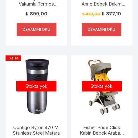
Vakumlu Termos
Anne Bebek Bakım
Matara Tek El Çevir İç
Çantası FP-BG050
₺
899,00
₺
377,10
₺
419,00
470ml
Turkuaz
DEVAMINI OKU
DEVAMINI OKU
Sale!
Stokta yok
Stokta yok
Contigo Byron 470 Ml
Fisher Price Clıck
Stainless Steel Matara
Kabin Bebek Arabası