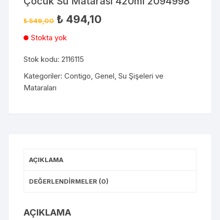
Çocuk Su Matarası 420ml 2094998
₺
494,10
₺
549,00
Stokta yok
Stok kodu:
2116115
Kategoriler:
Contigo
,
Genel
,
Su Şişeleri ve
Mataraları
AÇIKLAMA
DEĞERLENDIRMELER (0)
AÇIKLAMA