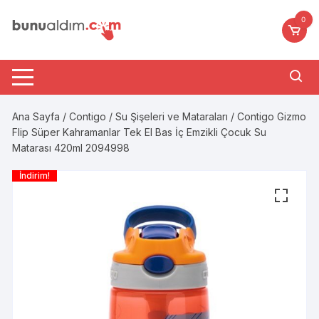
Skip
0
to
content
Ana Sayfa
/
Contigo
/
Su Şişeleri ve Mataraları
/ Contigo Gizmo
Flip Süper Kahramanlar Tek El Bas İç Emzikli Çocuk Su
Matarası 420ml 2094998
İndirim!