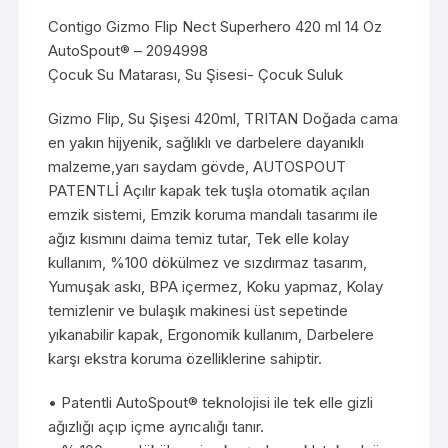
Contigo Gizmo Flip Nect Superhero 420 ml 14 Oz
AutoSpout® – 2094998
Çocuk Su Matarası, Su Şisesi- Çocuk Suluk
Gizmo Flip, Su Şişesi 420ml, TRITAN Doğada cama
en yakın hijyenik, sağlıklı ve darbelere dayanıklı
malzeme,yarı saydam gövde, AUTOSPOUT
PATENTLİ Açılır kapak tek tuşla otomatik açılan
emzik sistemi, Emzik koruma mandalı tasarımı ile
ağız kısmını daima temiz tutar, Tek elle kolay
kullanım, %100 dökülmez ve sızdırmaz tasarım,
Yumuşak askı, BPA içermez, Koku yapmaz, Kolay
temizlenir ve bulaşık makinesi üst sepetinde
yıkanabilir kapak, Ergonomik kullanım, Darbelere
karşı ekstra koruma özelliklerine sahiptir.
• Patentli AutoSpout® teknolojisi ile tek elle gizli
ağızlığı açıp içme ayrıcalığı tanır.