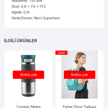
Malzeme: TRITAN ™
Ebat: 9,8 x 7,5 x 17,5
Ağırlık: 0,14
Renk/Desen: Nect Superhero
İLGILI ÜRÜNLER
Sale!
Stokta yok
Stokta yok
Contigo Metra
Fisher Price Turkuaz