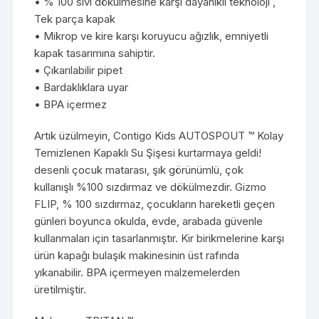
• % 100 sıvı dökülmesine karşı dayanıklı teknoloji ,
Tek parça kapak
• Mikrop ve kire karşı koruyucu ağızlık, emniyetli
kapak tasarımına sahiptir.
• Çıkarılabilir pipet
• Bardaklıklara uyar
• BPA içermez
Artık üzülmeyin, Contigo Kids AUTOSPOUT ™ Kolay
Temizlenen Kapaklı Su Şişesi kurtarmaya geldi!
desenli çocuk matarası, şık görünümlü, çok
kullanışlı %100 sızdırmaz ve dökülmezdir. Gizmo
FLIP, % 100 sızdırmaz, çocukların hareketli geçen
günleri boyunca okulda, evde, arabada güvenle
kullanmaları için tasarlanmıştır. Kir birikmelerine karşı
ürün kapağı bulaşık makinesinin üst rafında
yıkanabilir. BPA içermeyen malzemelerden
üretilmiştir.