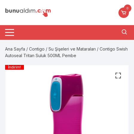
Skip
0
to
content
Ana Sayfa
/
Contigo
/
Su Şişeleri ve Mataraları
/ Contigo Swish
Autoseal Tritan Suluk 500ML Pembe
İndirim!