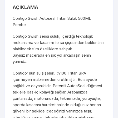
AÇIKLAMA
Contigo Swish Autoseal Tritan Suluk 500ML
Pembe
Contigo Swish serisi suluk, İçerdiği teknolojik
mekanizma ve tasarımı ile su şişesinden beklentiniz
olabilecek tüm özelliklere sahiptir.
Sayısız macerada en şık yol arkadaşın senin
yanında.
Contigo’ nun su şişeleri, %100 Tritan BPA
içermeyen malzemeden üretilmiştir. Bu sayede
sağlıklı ve dayanıklıdır. Patentli AutosSeal düğmesi
tek elle bas-iç kolaylığı sağlar. Arabanızda,
çantanızda, motorunuzda, teknenizde, yürüyüşte,
sporda kısacası hareket halinde olduğunuz her an
güvenli bir şekilde içeceğinizi yanınızda taşır,
istediğiniz zaman tek elle rahatlıkla içebilirsiniz.