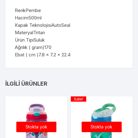
RenkPembe
Hacim500ml
Kapak TeknolojisiAutoSeal
MateryalTritan
Ürün TipiSuluk
Ağrılık ( gram)170
Ebat ( cm )7.8 x 7.2 x 22.4
İLGILI ÜRÜNLER
Sale!
Stokta yok
Stokta yok