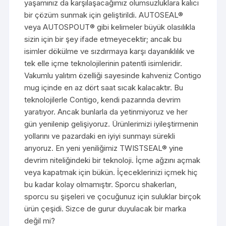
yaşamınız da karşılaşacağımız olumsuzluklara kalıcı
bir çözüm sunmak için geliştirildi. AUTOSEAL®
veya AUTOSPOUT® gibi kelimeler büyük olasılıkla
sizin için bir şey ifade etmeyecektir; ancak bu
isimler dökülme ve sızdırmaya karşı dayanıklılık ve
tek elle içme teknolojilerinin patentli isimleridir.
Vakumlu yalıtım özelliği sayesinde kahveniz Contigo
mug içinde en az dört saat sıcak kalacaktır. Bu
teknolojilerle Contigo, kendi pazarında devrim
yaratıyor. Ancak bunlarla da yetinmiyoruz ve her
gün yenilenip gelişiyoruz. Ürünlerimizi iyileştirmenin
yollarını ve pazardaki en iyiyi sunmayı sürekli
arıyoruz. En yeni yeniliğimiz TWISTSEAL® yine
devrim niteliğindeki bir teknoloji. İçme ağzını açmak
veya kapatmak için bükün. İçeceklerinizi içmek hiç
bu kadar kolay olmamıştır. Sporcu shakerları,
sporcu su şişeleri ve çocuğunuz için suluklar birçok
ürün çeşidi. Sizce de gurur duyulacak bir marka
değil mi?