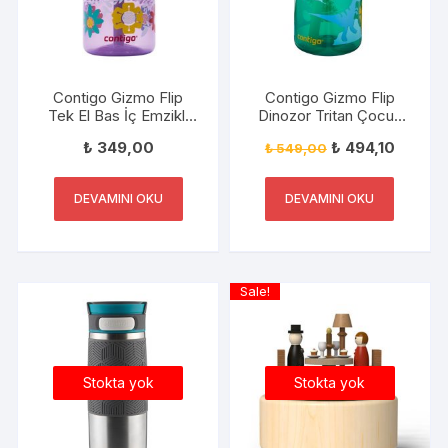
Contigo Gizmo Flip
Contigo Gizmo Flip
Tek El Bas İç Emzikli
Dinozor Tritan Çocuk
Çocuk Su Matarası
Suluğu 420ML Yeşil
₺
349,00
₺
494,10
₺
549,00
420ml
DEVAMINI OKU
DEVAMINI OKU
Sale!
Stokta yok
Stokta yok