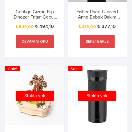
Contigo Gizmo Flip
Fisher Price Lacivert
Dinozor Tritan Çocuk
Anne Bebek Bakım
Suluğu 420ML Yeşil
Çantası FP-BG051 Laci
₺
494,10
₺
377,10
₺
549,00
₺
419,00
DEVAMINI OKU
SEPETE EKLE
Sale!
Sale!
Stokta yok
Stokta yok