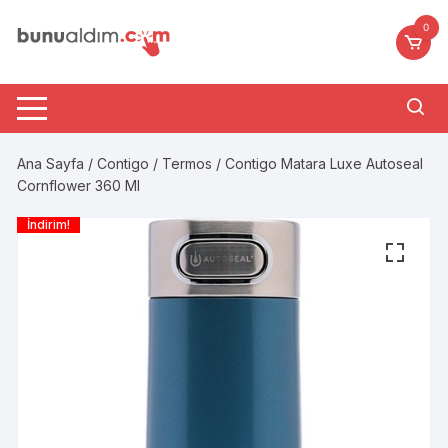
Skip
0
to
content
Ana Sayfa
/
Contigo
/
Termos
/ Contigo Matara Luxe Autoseal
Cornflower 360 Ml
İndirim!