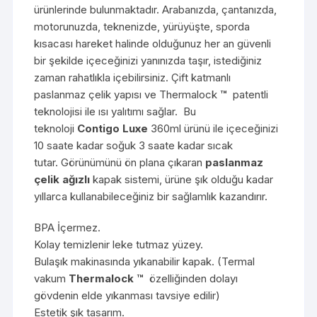
ürünlerinde bulunmaktadır. Arabanızda, çantanızda,
motorunuzda, teknenizde, yürüyüşte, sporda
kısacası hareket halinde olduğunuz her an güvenli
bir şekilde içeceğinizi yanınızda taşır, istediğiniz
zaman rahatlıkla içebilirsiniz. Çift katmanlı
paslanmaz çelik yapısı ve Thermalock
™
patentli
teknolojisi ile ısı yalıtımı sağlar. Bu
teknoloji
Contigo Luxe
360ml ürünü ile içeceğinizi
10 saate kadar soğuk 3 saate kadar sıcak
tutar. Görünümünü ön plana çıkaran
paslanmaz
çelik ağızlı
kapak sistemi, ürüne şık olduğu kadar
yıllarca kullanabileceğiniz bir sağlamlık kazandırır.
BPA İçermez.
Kolay temizlenir leke tutmaz yüzey.
Bulaşık makinasında yıkanabilir kapak. (Termal
vakum
Thermalock ™
özelliğinden dolayı
gövdenin elde yıkanması tavsiye edilir)
Estetik şık tasarım.