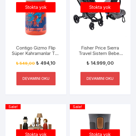
Stokta yok
Stokta yok
Contigo Gizmo Flip
Fisher Price Sıerra
Süper Kahramanlar Tek
Travel Sistem Bebek
El Bas İç Emzikli Çocuk
Arabası+Puset FP-
₺
494,10
₺
14.999,00
₺
549,00
Su Matarası 420ml
BST020 V-1 GRİ
2094998
DEVAMINI OKU
DEVAMINI OKU
Sale!
Sale!
Stokta yok
Stokta yok