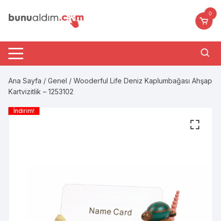
Skip
0
to
content
Ana Sayfa
/
Genel
/ Wooderful Life Deniz Kaplumbağası Ahşap
Kartvizitlik – 1253102
İndirim!