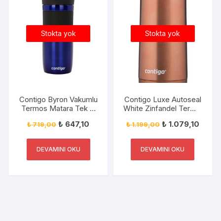
Stokta yok
Stokta yok
Contigo Byron Vakumlu
Contigo Luxe Autoseal
Termos Matara Tek El
White Zinfandel Termal
Kaldır İç 470ml
Mug
₺
647,10
₺
1.079,10
₺
719,00
₺
1.199,00
DEVAMINI OKU
DEVAMINI OKU