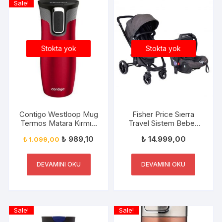
Sale!
Stokta yok
Stokta yok
Contigo Westloop Mug
Fisher Price Sıerra
Termos Matara Kırmızı
Travel Sistem Bebek
470ml
Arabası+Puset FP-
₺
989,10
₺
14.999,00
₺
1.099,00
BST020 V-2
ANTRASİT
DEVAMINI OKU
DEVAMINI OKU
Sale!
Sale!