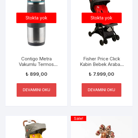
Stokta yok
Stokta yok
Contigo Metra
Fisher Price Clıck
Vakumlu Termos
Kabin Bebek Arabası
Matara Tek El Çevir İç
Puset Antrasit-Kırmızı
₺
899,00
₺
7.999,00
470ml
FP-BS006 V-2
ANTRASİT KIRMIZI
DEVAMINI OKU
DEVAMINI OKU
Sale!