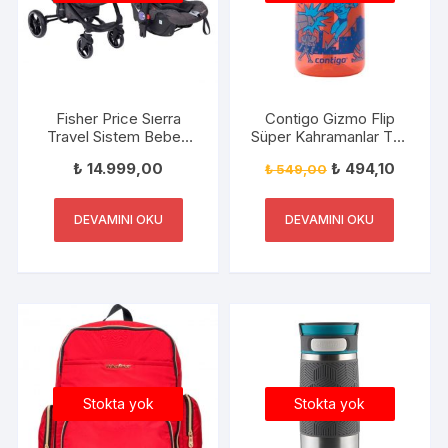
Fisher Price Sıerra
Contigo Gizmo Flip
Travel Sistem Bebek
Süper Kahramanlar Tek
Arabası+Puset FP-
El Bas İç Emzikli Çocuk
₺
14.999,00
₺
494,10
₺
549,00
BST020 V-2
Su Matarası 420ml
ANTRASİT
2094998
DEVAMINI OKU
DEVAMINI OKU
Stokta yok
Stokta yok