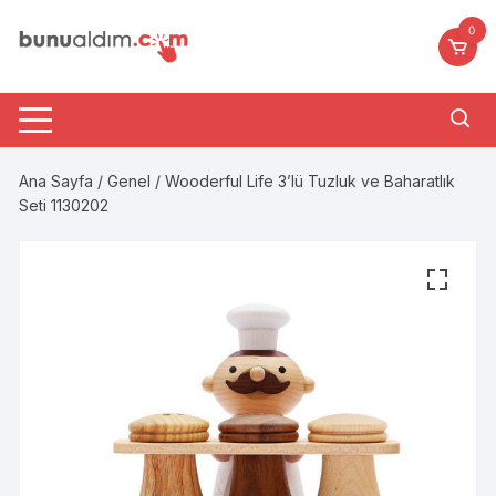
Skip
0
to
content
Ana Sayfa
/
Genel
/ Wooderful Life 3’lü Tuzluk ve Baharatlık
Seti 1130202