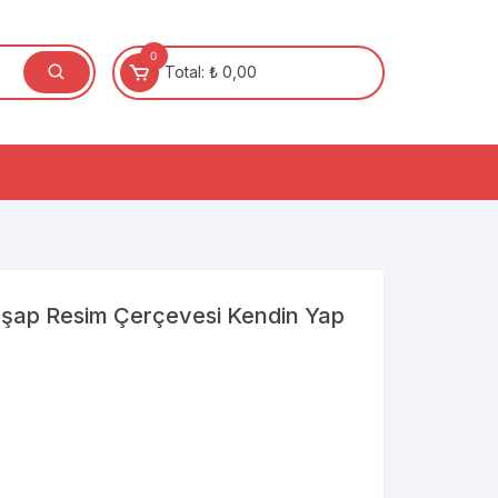
0
Total:
₺
0,00
hşap Resim Çerçevesi Kendin Yap