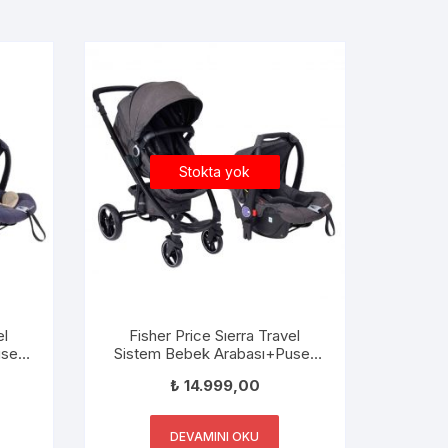
Stokta yok
el
Fisher Price Sıerra Travel
set
Sistem Bebek Arabası+Puset
RT
FP-BST020 V-2 ANTRASİT
₺
14.999,00
DEVAMINI OKU