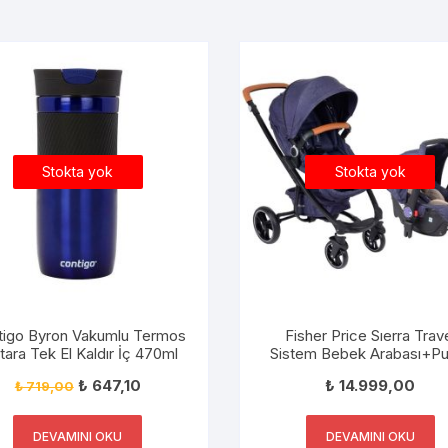
Stokta yok
Stokta yok
tigo Byron Vakumlu Termos
Fisher Price Sıerra Trav
ara Tek El Kaldır İç 470ml
Sistem Bebek Arabası+Pu
FP-BST020 V-3 LACİVE
₺
647,10
₺
14.999,00
₺
719,00
DEVAMINI OKU
DEVAMINI OKU