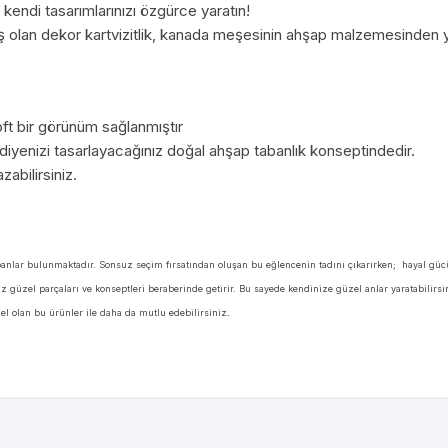
 kendi tasarımlarınızı özgürce yaratın!
 olan dekor kartvizitlik, kanada meşesinin ahşap malzemesinden ya
ft bir görünüm sağlanmıştır
hediyenizi tasarlayacağınız doğal ahşap tabanlık konseptindedir.
zabilirsiniz.
abanlar bulunmaktadır. Sonsuz seçim fırsatından oluşan bu eğlencenin tadını çıkarırken; hayal gücünü
 güzel parçaları ve konseptleri beraberinde getirir. Bu sayede kendinize güzel anlar yaratabilirsi
zel olan bu ürünler ile daha da mutlu edebilirsiniz
.