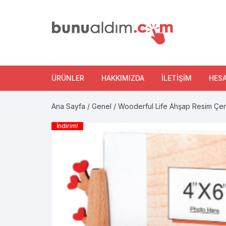
Skip
to
content
ÜRÜNLER
HAKKIMIZDA
İLETIŞIM
HES
Contigo
Ana Sayfa
/
Genel
/ Wooderful Life Ahşap Resim Çer
İndirim!
Wooderful Life