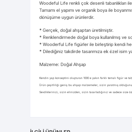
Woodeful Life renkli çok desenli tabanlıkları ile
Tamamı el yapımı ve organik boya ile boyanmış
dönüşüme uygun ürünlerdir.
* Gerçek, doğal ahşaptan üretilmiştir.
* Renklendirmede doğal boya kullanılmış ve so
* Wooderful Life figürler ile birleştirip kendi 
* Dilediğiniz takdirde tasarımıza ek özel isim ya
Malzeme: Doğal Ahşap
Kendin yap konseptini oluşturan 1000 e yakın farklı temalı figür ve t
Ürün çeşitliliği geniş bu ahşap malzemeler; sizin yaratmış olduğunuz
Sevdiklerinizi; sizin elinizden, sizin tasarladığınız ve sadece size ö