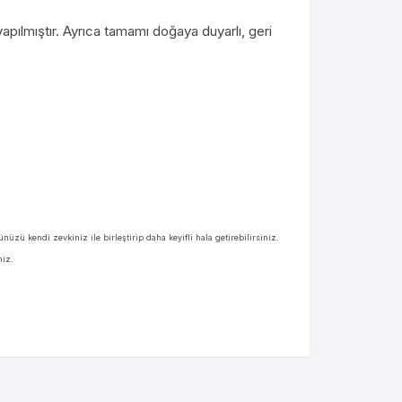
pılmıştır. Ayrıca tamamı doğaya duyarlı, geri
zü kendi zevkiniz ile birleştirip daha keyifli hala getirebilirsiniz.
niz.