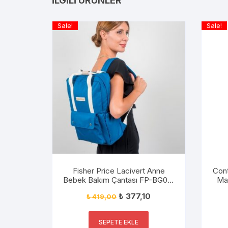
İLGILI ÜRÜNLER
Sale!
Sale!
Fisher Price Lacivert Anne
Con
Bebek Bakım Çantası FP-BG051
Mat
Laci
₺
377,10
₺
419,00
SEPETE EKLE