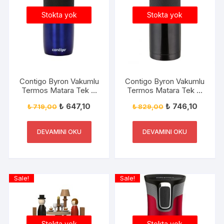
Stokta yok
Stokta yok
Contigo Byron Vakumlu
Contigo Byron Vakumlu
Termos Matara Tek El
Termos Matara Tek El
Kaldır İç 470ml
Kaldır İç 590ml
₺
647,10
₺
746,10
₺
719,00
₺
829,00
DEVAMINI OKU
DEVAMINI OKU
Sale!
Sale!
Stokta yok
Stokta yok