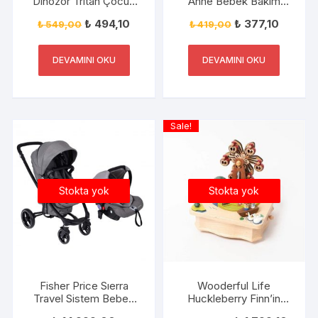
Dinozor Tritan Çocuk
Anne Bebek Bakım
Suluğu 420ML Yeşil
Çantası FP-BG050
₺
494,10
₺
377,10
₺
549,00
₺
419,00
Turkuaz
DEVAMINI OKU
DEVAMINI OKU
Sale!
Stokta yok
Stokta yok
Fisher Price Sıerra
Wooderful Life
Travel Sistem Bebek
Huckleberry Finn’in
Arabası+Puset FP-
Maceraları Müzik