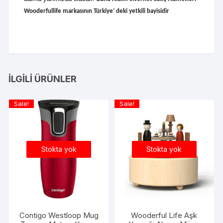
Wooderfullife markasının Türkiye‘ deki yetkili bayisidir
İLGILI ÜRÜNLER
Sale!
Sale!
Stokta yok
Stokta yok
Contigo Westloop Mug
Wooderful Life Aşk