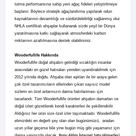
tutma performansına sahip yeni ağaç fideleri yetiştirilmeye
başlanır. Böylece stratejik ağaçlandırma yapılarak odun
kaynaklarının devamlılığı ve sürdürülebilirliği sağlanmış olur.
NHLA sertifikalı ahşaplar kullanarak sizde yeşil bir Dünya
yaratılmasına katkı sağlayarak atmosferdeki karbon
miktarının azaltılmasına destek olabilirsiniz.
Wooderfullife Hakkında
Wooderfullife doğal ahşabın getirdiği sıcaklığın insanlar
arasındaki en güzel hatıraları yeniden uyandırabilmek için
2012 yılında doğdu. Ahşaba olan aşkları ile bir araya gelen
çok özel tasarımcıların ellerinden çıkan sayısız model
sizlerin en özel anlarınızın daima hatırlanması için
tasarlandı.
Tüm Wooderfullife ürünleri ahşabın damarları ve
doğal izleri gözetilerek kendi karakterleri ile şekillendirilir.
Aldığınız her ürün size özel izler taşımaktadır.
Wooderfullife
elimizdeki en değerli şey olan olan bugünümüzü, aradan
uzun yıllar geçerse bile yine bugün müş gibi yaşamanız için
daima yanınızda olacak.
Bunu Aldım İnternet Satış Hizmetleri