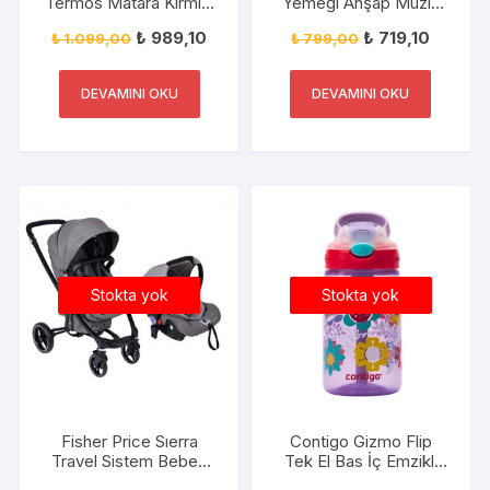
Termos Matara Kırmızı
Yemeği Ahşap Müzik
470ml
Kutusu – 1033011
₺
989,10
₺
719,10
₺
1.099,00
₺
799,00
DEVAMINI OKU
DEVAMINI OKU
Stokta yok
Stokta yok
Fisher Price Sıerra
Contigo Gizmo Flip
Travel Sistem Bebek
Tek El Bas İç Emzikli
Arabası+Puset FP-
Çocuk Su Matarası