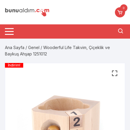
Skip
0
to
content
Ana Sayfa
/
Genel
/ Wooderful Life Takvim, Çiçeklik ve
Baykuş Ahşap 1251012
İndirim!