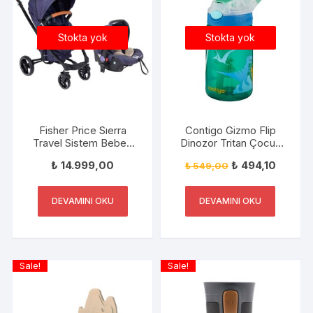
Stokta yok
Stokta yok
Fisher Price Sıerra
Contigo Gizmo Flip
Travel Sistem Bebek
Dinozor Tritan Çocuk
Arabası+Puset FP-
Suluğu 420ML Yeşil
₺
14.999,00
₺
494,10
₺
549,00
BST020 V-3 LACİVERT
DEVAMINI OKU
DEVAMINI OKU
Sale!
Sale!