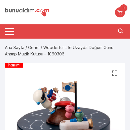
Skip
0
to
content
Ana Sayfa
/
Genel
/ Wooderful Life Uzayda Doğum Günü
Ahşap Müzik Kutusu – 1060306
İndirim!