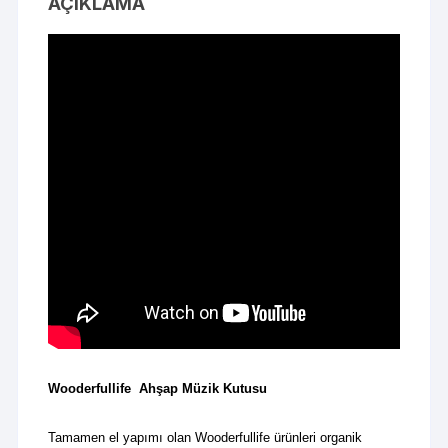
AÇIKLAMA
Wooderfullife Ahşap Müzik Kutusu
Tamamen el yapımı olan Wooderfullife ürünleri organik