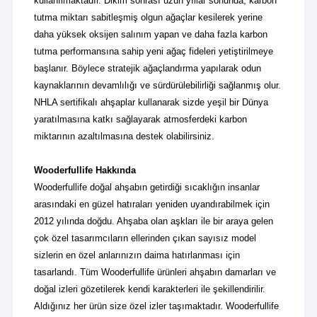
kullanılmaktadır. Dikim sonrası uzun yıllar sonunda, karbon
tutma miktarı sabitleşmiş olgun ağaçlar kesilerek yerine
daha yüksek oksijen salınım yapan ve daha fazla karbon
tutma performansına sahip yeni ağaç fideleri yetiştirilmeye
başlanır. Böylece stratejik ağaçlandırma yapılarak odun
kaynaklarının devamlılığı ve sürdürülebilirliği sağlanmış olur.
NHLA sertifikalı ahşaplar kullanarak sizde yeşil bir Dünya
yaratılmasına katkı sağlayarak atmosferdeki karbon
miktarının azaltılmasına destek olabilirsiniz.
Wooderfullife Hakkında
Wooderfullife doğal ahşabın getirdiği sıcaklığın insanlar
arasındaki en güzel hatıraları yeniden uyandırabilmek için
2012 yılında doğdu. Ahşaba olan aşkları ile bir araya gelen
çok özel tasarımcıların ellerinden çıkan sayısız model
sizlerin en özel anlarınızın daima hatırlanması için
tasarlandı.
Tüm Wooderfullife ürünleri ahşabın damarları ve
doğal izleri gözetilerek kendi karakterleri ile şekillendirilir.
Aldığınız her ürün size özel izler taşımaktadır.
Wooderfullife