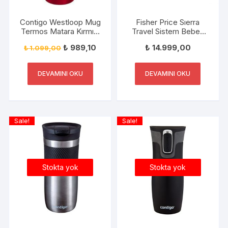
Contigo Westloop Mug
Fisher Price Sıerra
Termos Matara Kırmızı
Travel Sistem Bebek
470ml
Arabası+Puset FP-
₺
989,10
₺
14.999,00
₺
1.099,00
BST020 V-1 GRİ
DEVAMINI OKU
DEVAMINI OKU
Sale!
Sale!
Stokta yok
Stokta yok